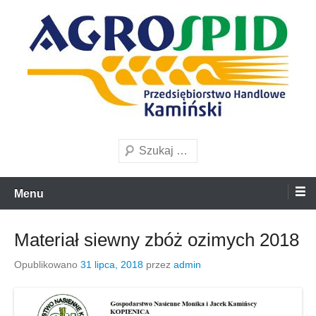
Przejdź
to
treści
Przedsiębiorstwo Handlowe
AgroSpid
Szukaj
Menu
Materiał siewny zbóż ozimych 2018
Opublikowano
31 lipca, 2018
przez
admin