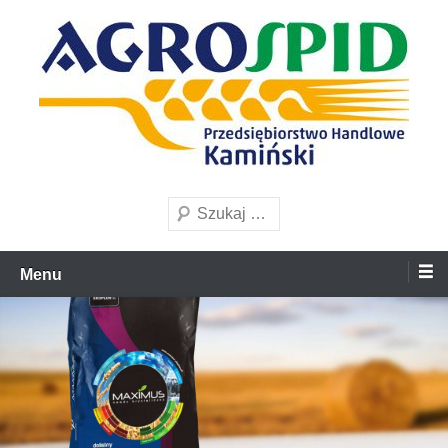
Przejdź
to
treści
Przedsiębiorstwo Handlowe
AgroSpid
Szukaj
Menu